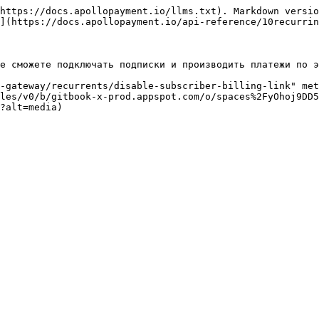
https://docs.apollopayment.io/llms.txt). Markdown versio
](https://docs.apollopayment.io/api-reference/10recurrin
е сможете подключать подписки и производить платежи по э
-gateway/recurrents/disable-subscriber-billing-link" met
les/v0/b/gitbook-x-prod.appspot.com/o/spaces%2FyOhoj9DD5
?alt=media)
