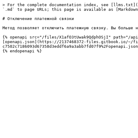
> For the complete documentation index, see [llms.txt](
`.md` to page URLs; this page is available as [Markdown
# Отключение платежной связки

Метод позволяет отключить платежную связку. Вы больше н
{% openapi src="/files/X1afO3tUwak9QdphOSjI" path="/api
[openapi.json](https://2137468372-files.gitbook.io/~/fi
c7502c7186093d67358d3eddf6a9a3abb7fd07f9%2Fopenapi.json