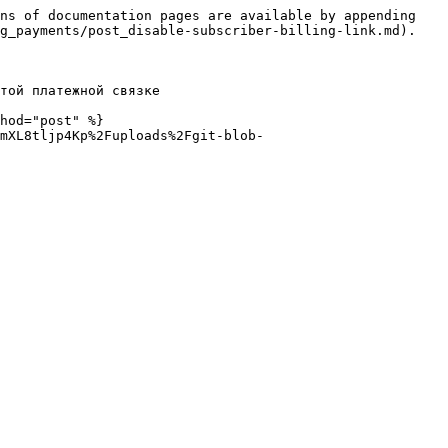
ns of documentation pages are available by appending 
g_payments/post_disable-subscriber-billing-link.md).

той платежной связке

hod="post" %}

mXL8tljp4Kp%2Fuploads%2Fgit-blob-